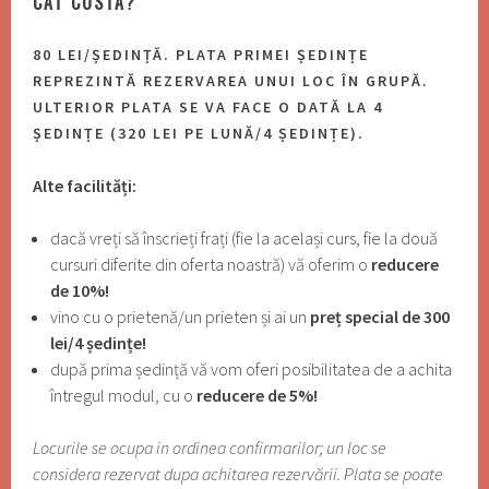
CAT COSTA?
80 LEI/ȘEDINȚĂ. PLATA PRIMEI ȘEDINȚE
REPREZINTĂ REZERVAREA UNUI LOC ÎN GRUPĂ.
ULTERIOR PLATA SE VA FACE O DATĂ LA 4
ȘEDINȚE (320 LEI PE LUNĂ/4 ȘEDINȚE).
Alte facilități:
dacă vreți să înscrieți frați (fie la același curs, fie la două
cursuri diferite din oferta noastră) vă oferim o
reducere
de 10%!
vino cu o prietenă/un prieten și ai un
preț special de 300
lei/4 ședințe!
după prima ședință vă vom oferi posibilitatea de a achita
întregul modul, cu o
reducere de 5%!
Locurile se ocupa in ordinea confirmarilor; un loc se
considera rezervat dupa achitarea rezervării. Plata se poate