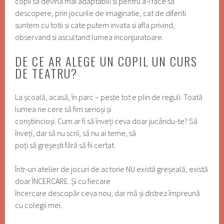
copii sa devina mai adaptabili si pentru a-i face sa
descopere, prin jocurile de imaginatie, cat de diferiti
suntem cu totii si cate putem invata si afla privind,
observand si ascultand lumea inconjuratoare.
DE CE AR ALEGE UN COPIL UN CURS
DE TEATRU?
La școală, acasă, în parc – peste tot e plin de reguli. Toată
lumea ne cere să fim serioși și
conștiincioși. Cum ar fi să înveți ceva doar jucându-te? Să
înveți, dar să nu scrii, să nu ai teme, să
poți să greșești fără să fii certat.
Într-un atelier de jocuri de actorie NU există greșeală, există
doar ÎNCERCARE. Și cu fiecare
încercare descopăr ceva nou, dar mă și distrez împreună
cu colegii mei.