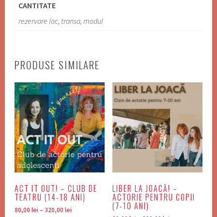
CANTITATE
rezervare loc, transa, modul
PRODUSE SIMILARE
ACT IT OUT! – CLUB DE
LIBER LA JOACĂ! –
TEATRU (14-18 ANI)
ACTORIE PENTRU COPII
(7-10 ANI)
Interval
80,00
lei
–
320,00
lei