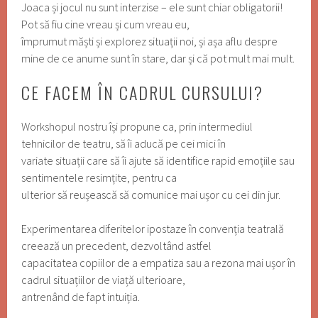
Joaca și jocul nu sunt interzise – ele sunt chiar obligatorii!
Pot să fiu cine vreau și cum vreau eu,
împrumut măști și explorez situații noi, și așa aflu despre
mine de ce anume sunt în stare, dar și că pot mult mai mult.
CE FACEM ÎN CADRUL CURSULUI?
Workshopul nostru își propune ca, prin intermediul
tehnicilor de teatru, să îi aducă pe cei mici în
variate situații care să îi ajute să identifice rapid emoțiile sau
sentimentele resimțite, pentru ca
ulterior să reușească să comunice mai ușor cu cei din jur.
Experimentarea diferitelor ipostaze în convenția teatrală
creează un precedent, dezvoltând astfel
capacitatea copiilor de a empatiza sau a rezona mai ușor în
cadrul situațiilor de viață ulterioare,
antrenând de fapt intuiția.