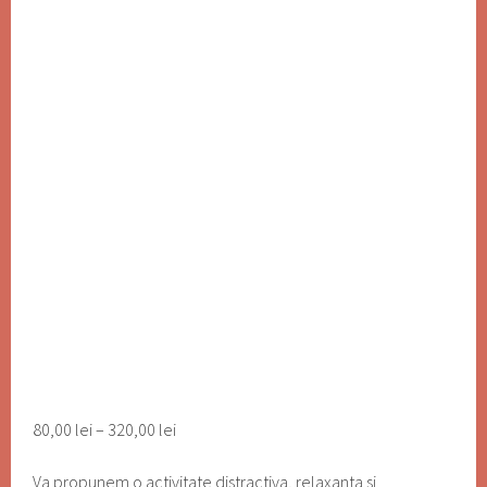
Interval
80,00
lei
–
320,00
lei
de
prețuri:
Va propunem o activitate distractiva, relaxanta si