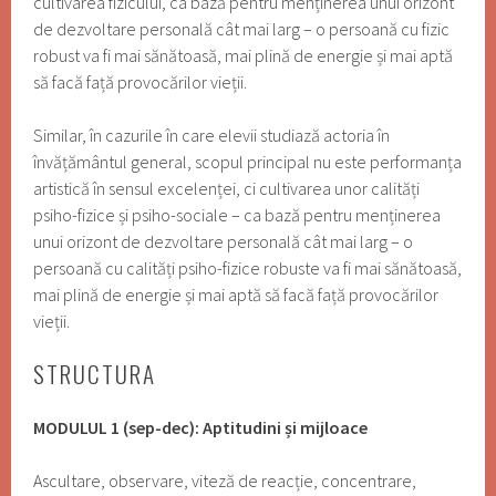
cultivarea fizicului, ca bază pentru menținerea unui orizont
de dezvoltare personală cât mai larg – o persoană cu fizic
robust va fi mai sănătoasă, mai plină de energie și mai aptă
să facă față provocărilor vieții.
Similar, în cazurile în care elevii studiază actoria în
învățământul general, scopul principal nu este performanța
artistică în sensul excelenței, ci cultivarea unor calități
psiho-fizice și psiho-sociale – ca bază pentru menținerea
unui orizont de dezvoltare personală cât mai larg – o
persoană cu calități psiho-fizice robuste va fi mai sănătoasă,
mai plină de energie și mai aptă să facă față provocărilor
vieții.
STRUCTURA
MODULUL 1 (sep-dec): Aptitudini și mijloace
Ascultare, observare, viteză de reacție, concentrare,