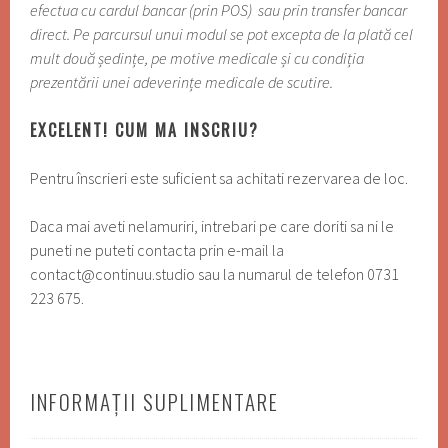
efectua cu cardul bancar (prin POS) sau prin transfer bancar
direct. Pe parcursul unui modul se pot excepta de la plată cel
mult două ședințe, pe motive medicale și cu condiția
prezentării unei adeverințe medicale de scutire.
EXCELENT! CUM MA INSCRIU?
Pentru înscrieri este suficient sa achitati rezervarea de loc.
Daca mai aveti nelamuriri, intrebari pe care doriti sa ni le
puneti ne puteti contacta prin e-mail la
contact@continuu.studio sau la numarul de telefon 0731
223 675.
INFORMAȚII SUPLIMENTARE