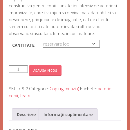
80,00 lei
constructiva pentru copii – un atelier intensiv de actorie si
până
improvizatie, care ii va ajuta sa devina mai adaptabili si sa
la
descopere, prin jocurile de imaginatie, cat de diferiti
320,00 lei
suntem cu totii si cate putem invata si afla privind,
observand si ascultand lumea inconjuratoare.
CANTITATE
Cantitate
ADAUGĂ ÎN COȘ
Act
It
SKU:
7-9-2
Categorie:
Copii (gimnaziu)
Etichete:
actorie
,
Out!
copii
,
teatru
-
Club
de
Descriere
Informații suplimentare
Teatru
(11-