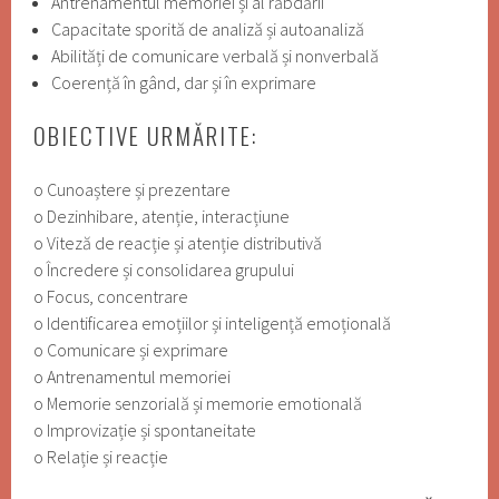
Antrenamentul memoriei și al răbdării
Capacitate sporită de analiză și autoanaliză
Abilități de comunicare verbală și nonverbală
Coerență în gând, dar și în exprimare
OBIECTIVE URMĂRITE:
o Cunoaștere și prezentare
o Dezinhibare, atenție, interacțiune
o Viteză de reacție și atenție distributivă
o Încredere și consolidarea grupului
o Focus, concentrare
o Identificarea emoțiilor și inteligență emoțională
o Comunicare și exprimare
o Antrenamentul memoriei
o Memorie senzorială și memorie emotională
o Improvizație și spontaneitate
o Relație și reacție