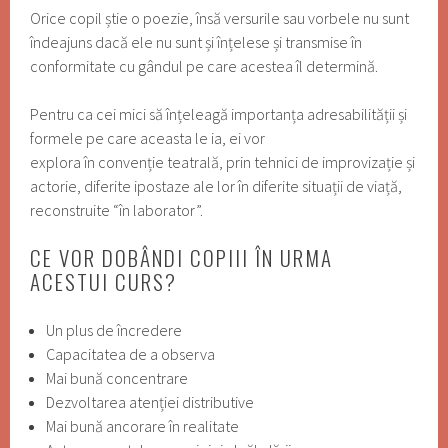
Orice copil știe o poezie, însă versurile sau vorbele nu sunt
îndeajuns dacă ele nu sunt și înțelese și transmise în
conformitate cu gândul pe care acestea îl determină.
Pentru ca cei mici să înțeleagă importanța adresabilității și
formele pe care aceasta le ia, ei vor
explora în convenție teatrală, prin tehnici de improvizație și
actorie, diferite ipostaze ale lor în diferite situații de viață,
reconstruite “în laborator”.
CE VOR DOBÂNDI COPIII ÎN URMA
ACESTUI CURS?
Un plus de încredere
Capacitatea de a observa
Mai bună concentrare
Dezvoltarea atenției distributive
Mai bună ancorare în realitate