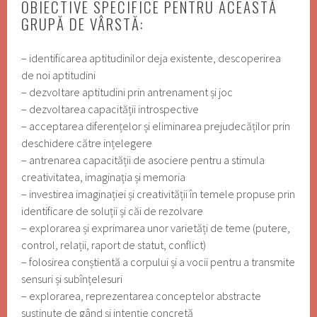
OBIECTIVE SPECIFICE PENTRU ACEASTĂ
GRUPĂ DE VÂRSTĂ:
– identificarea aptitudinilor deja existente, descoperirea
de noi aptitudini
– dezvoltare aptitudini prin antrenament și joc
– dezvoltarea capacității introspective
– acceptarea diferențelor și eliminarea prejudecăților prin
deschidere către ințelegere
– antrenarea capacității de asociere pentru a stimula
creativitatea, imaginația și memoria
– investirea imaginației și creativității în temele propuse prin
identificare de soluții și căi de rezolvare
– explorarea și exprimarea unor varietăți de teme (putere,
control, relații, raport de statut, conflict)
– folosirea conștientă a corpului și a vocii pentru a transmite
sensuri și subînțelesuri
– explorarea, reprezentarea conceptelor abstracte
susținute de gând și intenție concretă