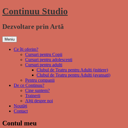
Sări
Continuu Studio
la
conţinut
Dezvoltare prin Artă
Meniu
Ce îți oferim?
Cursuri pentru Copii
Cursuri pentru adolescenti
Cursuri pentru adulti
Clubul de Teatru pentru Adulti (initiere)
Clubul de Teatru pentru Adulti (avansati)
Pentru companii
De ce Continuu?
Cine suntem?
Trainerii
Alții despre noi
Noutăți
Contact
Contul meu